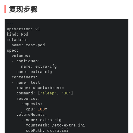
复现步骤
---
apiVersion:
kind:
metadata:
  name:
spec:
  volumes:
  - configMap:
      name:
    name:
  containers:
  - name:
    image:
    command:
 [
"sleep"
, 
"30"
    resources:
      requests:
        cpu:
100
    volumeMounts:
      - name:
        mountPath:
        subPath: