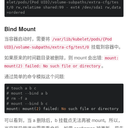
elet/pods/{Pod UID}/volume-subpaths/extra-cfg/tes
t/0 rw,relatime shared:99 - ext4 /dev/sda1 rw,data
=ordered
Bind Mount
当容器启动时，需要将
/var/lib/kubelet/pods/{Pod
挂载到容器中。
UID}/volume-subpaths/extra-cfg/test/0
如果原来的时间戳目录被删除，则 mount 会出错:
mount:
。
mount(2) failed: No such file or directory
通过简单的命令模拟这个问题:
# touch a b c
# mount --bind a b
# rm -f a
# mount --bind b c
mount:
 mount(
2
) failed: 
No
可以看到，当 a 删除后，b 挂载点无法再被 mount。所以，