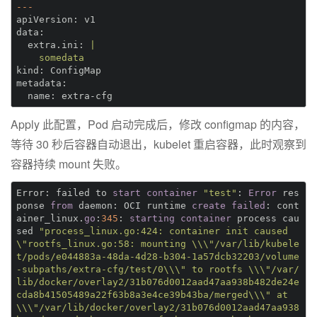
---
apiVersion:
data:
  extra.ini: 
|
    somedata
kind:
metadata:
  name:
Apply 此配置，Pod 启动完成后，修改 configmap 的内容，
等待 30 秒后容器自动退出，kubelet 重启容器，此时观察到
容器持续 mount 失败。
Error: failed to 
start
container
"test"
: 
Error
 res
ponse 
from
 daemon: OCI runtime 
create
failed
: cont
ainer_linux.
go
:
345
: 
starting
container
 process cau
sed 
"process_linux.go:424: container init caused 
\"rootfs_linux.go:58: mounting \\\"/var/lib/kubele
t/pods/e044883a-48da-4d28-b304-1a57dcb32203/volume
-subpaths/extra-cfg/test/0\\\" to rootfs \\\"/var/
lib/docker/overlay2/31b076d0012aad47aa938b482de24e
cda8b41505489a22f63b8a3e4ce39b43ba/merged\\\" at 
\\\"/var/lib/docker/overlay2/31b076d0012aad47aa938