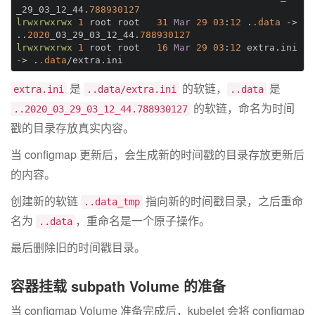
_29_03_12_44.
788930127
lrwxrwxrwx
1
 root root   
31
Mar 
29
03
:
12
 .
.data
 -> 
..
2020
_03_29_03_12_44.
788930127
lrwxrwxrwx
1
 root root   
16
Mar 
29
03
:
12
 extra.ini 
-> .
.data
是
的软链，
是
extra.ini
..data/extra.ini
..data
的软链，命名为时间
..2020_03_29_03_12_44.788930127
戳的目录存放真实内容。
当 configmap 更新后，会生成新的时间戳的目录存放更新后
的内容。
创建新的软链
指向新的时间戳目录，之后重命
..data_tmp
名为
，重命名是一个原子操作。
..data
最后删除旧的时间戳目录。
容器挂载 subpath Volume 的准备
当 configmap Volume 准备完成后，kubelet 会将 configmap