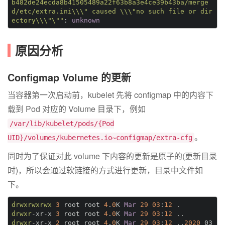
b482de24ecda8b41505489a22f63b8a3e4ce39b43ba/merge
d/etc/extra.ini\\\" caused \\\"no such file or dir
ectory\\\"\""
: 
unknown
原因分析
Configmap Volume 的更新
当容器第一次启动前，kubelet 先将 configmap 中的内容下
载到 Pod 对应的 Volume 目录下，例如
/var/lib/kubelet/pods/{Pod
。
UID}/volumes/kubernetes.io~configmap/extra-cfg
同时为了保证对此 volume 下内容的更新是原子的(更新目录
时)，所以会通过软链接的方式进行更新，目录中文件如
下。
drwxrwxrwx
3
 root root 
4
.
0
K 
Mar 
29
03
:
12
drwxr
-xr-x 
3
 root root 
4
.
0
K 
Mar 
29
03
:
12
drwxr
-xr-x 
2
 root root 
4
.
0
K 
Mar 
29
03
:
12
 ..
2020
_03