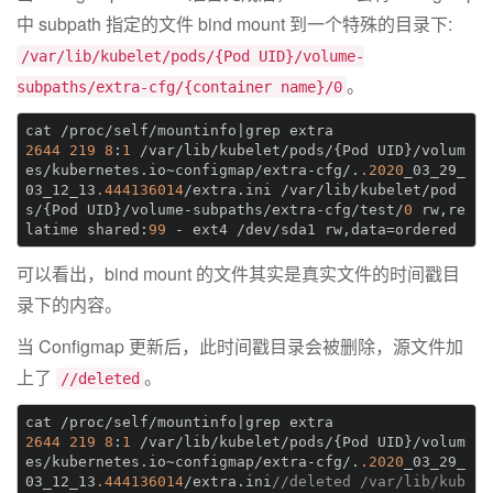
中 subpath 指定的文件 bind mount 到一个特殊的目录下:
/var/lib/kubelet/pods/{Pod UID}/volume-
。
subpaths/extra-cfg/{container name}/0
cat 
/proc/
2644
219
8
:
1
/var/
lib
/kubelet/
pods
/{Pod UID}
/volum
es/
kubernetes.io~configmap
/extra-cfg/
.
.2020
_03_29_
03_12_13
.444136014
/extra.ini 
/var/
lib
/kubelet/
pod
s/{Pod UID}
/volume-subpaths/
extra-cfg
/test/
0
 rw,re
latime shared:
99
 - ext4 
/dev/
可以看出，bind mount 的文件其实是真实文件的时间戳目
录下的内容。
当 Configmap 更新后，此时间戳目录会被删除，源文件加
上了
。
//deleted
cat 
/proc/
2644
219
8
:
1
/var/
lib
/kubelet/
pods
/{Pod UID}
/volum
es/
kubernetes.io~configmap
/extra-cfg/
.
.2020
_03_29_
03_12_13
.444136014
/extra.ini
//deleted /var/lib/kub