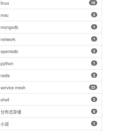
linux
18
mac
2
mongodb
1
network
1
opentsdb
2
python
1
redis
2
service mesh
23
shell
2
分布式存储
6
小说
1