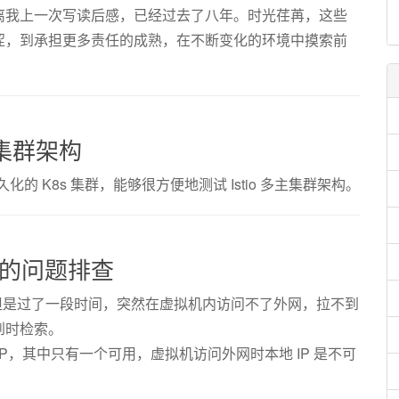
离我上一次写读后感，已经过去了八年。时光荏苒，这些
涩，到承担更多责任的成熟，在不断变化的环境中摸索前
多主集群架构
化的 K8s 集群，能够很方便地测试 Istio 多主集群架构。
外网的问题排查
于测试，但是过了一段时间，突然在虚拟机内访问不了外网，拉不到
到时检索。
P，其中只有一个可用，虚拟机访问外网时本地 IP 是不可