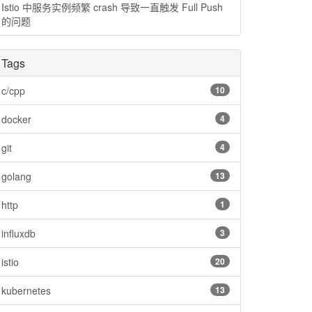
Istio 中服务实例频繁 crash 导致一直触发 Full Push
的问题
Tags
c/cpp
10
docker
4
git
4
golang
13
http
1
influxdb
3
istio
20
kubernetes
13