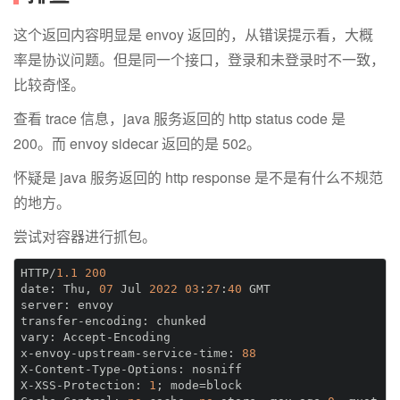
这个返回内容明显是 envoy 返回的，从错误提示看，大概
率是协议问题。但是同一个接口，登录和未登录时不一致，
比较奇怪。
查看 trace 信息，java 服务返回的 http status code 是
200。而 envoy sidecar 返回的是 502。
怀疑是 java 服务返回的 http response 是不是有什么不规范
的地方。
尝试对容器进行抓包。
HTTP/
1.1
200
date:
 Thu, 
07
 Jul 
2022
03
:
27
:
40
server:
transfer-encoding:
vary:
x-envoy-upstream-service-time:
88
X-Content-Type-Options:
X-XSS-Protection:
1