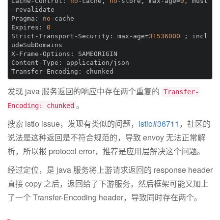
Cache-Control:
no
-cache, 
no
-store, max-age=
0
, must
Pragma:
no
Expires:
0
Strict-Transport-Security:
 max-age=
31536000
 ; incl
X-Frame-Options:
Content-Type:
Transfer-Encoding:
发现 java 服务返回的响应中存在两个重复的
Transfer-
。
Encoding: chunked
搜索 istio issue，发现有类似的问题，
istio#36711
，社区的
说法是这种返回是不符合规范的，导致 envoy 无法正常解
析，所以报 protocol error，推荐是应用层解决这个问题。
经过定位，是 java 服务将上游请求返回的 response header
直接 copy 之后，返回给了下游服务，然后框架可能又加上
了一个 Transfer-Encoding header，导致同时存在两个。